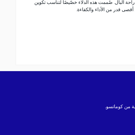
احة البال. صُممت هذه الدلاء خصّيصًا لتناسب تكوين
قصى قدر من الأداء والكفاءة.
ة من كوماتسو.